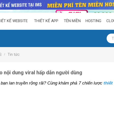
IẾT KẾ WEBSITE
THIẾT KẾ APP
TÊN MIỀN
HOSTING
CLO
S
Tin tức
ạo nội dung viral hấp dẫn người dùng
 bạn lan truyền rộng rãi? Cùng khám phá 7 chiến lược
 thiế