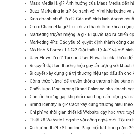
Mass Media là gì? Ảnh hưởng của Mass Media đến hàn
Buzz Marketing là gì? So sánh với Viral Marketing v
Kinh doanh chuỗi là gì? Các mô hình kinh doanh chuỗ
Omni Channel là gì? Lợi ích và thách thức khi áp dụn
Marketing truyền miệng là gì? Bí quyết tạo ra chiến
Marketing 4Ps: Các yếu tố quyết định thành công củ
Mô hình 5 Forces Là Gì? Giới thiệu từ A-Z về mô hình
User Flows là gì? Tại sao User Flows là chìa khóa để 
Bí quyết đặt tên thương hiệu gây ấn tượng với khách
Bí quyết xây dựng giá trị thương hiệu tạo dấu ấn cho
Công thức 'vàng' để truyền thông thương hiệu bùng n
Chiến lược tăng cường Brand Salience cho doanh ngh
Các lỗi thường gặp khi phối màu Logo ấn tượng và c
Brand Identity là gì? Cách xây dựng thương hiệu the
Chi phí và thời gian thiết kế Website dạy học trực tuy
Thiết kế Website Logistic với công nghệ mới: Tối ưu h
Xu hướng thiết kế Landing Page nổi bật trong năm 2