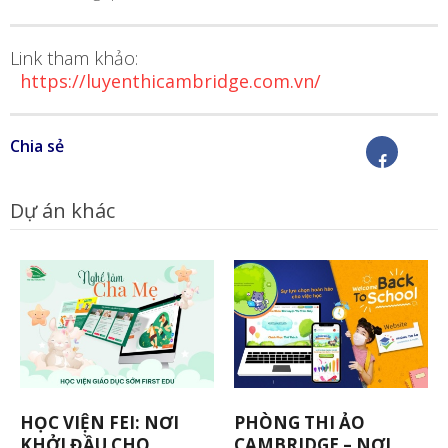
Link tham khảo:
https://luyenthicambridge.com.vn/
Chia sẻ
Dự án khác
HỌC VIỆN FEI: NƠI
PHÒNG THI ẢO
KHỞI ĐẦU CHO
CAMBRIDGE – NƠI