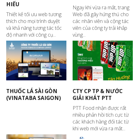
HIẾU
Ngay khi vừa ra mắt, trang
Thiết kế tối ưu web tương
Web đã gây hứng thú cho
thích cho mọi trình duyệt
các nhân viên và cộng tác
và khả năng tương tác tốc
viên của công ty trải khắp
độ nhanh với công cụ...
vùng...
THUỐC LÁ SÀI GÒN
CTY CP TP & NƯỚC
(VINATABA SAIGON)
GIẢI KHÁT PTT
PTT Food nhận được rất
nhiều phản hồi tích cực từ
các khách hàng đối tác từ
khi web mới vừa ra mắt...