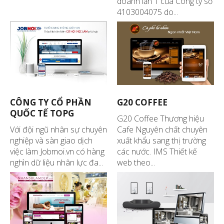
doanh lần 1 của Công ty số
4103004075 do...
CÔNG TY CỔ PHẦN
G20 COFFEE
QUỐC TẾ TOPG
G20 Coffee Thương hiệu
Với đội ngũ nhân sự chuyên
Cafe Nguyên chất chuyên
nghiệp và sàn giao dịch
xuất khẩu sang thị trường
việc làm Jobmoi.vn có hàng
các nước. IMS Thiết kế
nghìn dữ liệu nhân lực đa...
web theo...