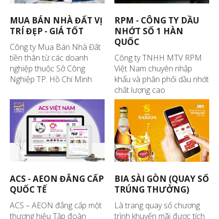
MUA BÁN NHÀ ĐẤT VỊ
RPM - CÔNG TY DẦU
TRÍ ĐẸP - GIÁ TỐT
NHỚT SỐ 1 HÀN
QUỐC
Công ty Mua Bán Nhà Đất
tiền thân từ các doanh
Công ty TNHH MTV RPM
nghiệp thuộc Sở Công
Việt Nam chuyên nhập
Nghiệp TP. Hồ Chí Minh
khẩu và phân phối dầu nhớt
chất lượng cao
ACS - AEON ĐẲNG CẤP
BIA SÀI GÒN (QUAY SỐ
QUỐC TẾ
TRÚNG THƯỞNG)
ACS – AEON đẳng cấp một
Là trang quay số chương
thương hiệu Tập đoàn
trình khuyến mãi được tích