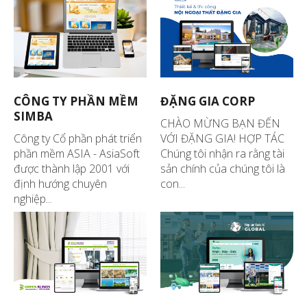
CÔNG TY PHẦN MỀM
ĐẶNG GIA CORP
SIMBA
CHÀO MỪNG BẠN ĐẾN
Công ty Cổ phần phát triển
VỚI ĐẶNG GIA! HỢP TÁC
phần mềm ASIA - AsiaSoft
Chúng tôi nhận ra rằng tài
được thành lập 2001 với
sản chính của chúng tôi là
định hướng chuyên
con...
nghiệp...