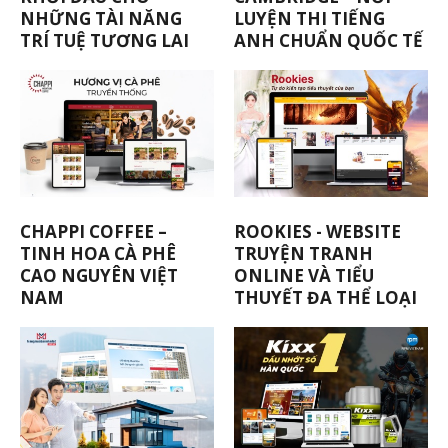
NHỮNG TÀI NĂNG
LUYỆN THI TIẾNG
TRÍ TUỆ TƯƠNG LAI
ANH CHUẨN QUỐC TẾ
CHAPPI COFFEE –
ROOKIES - WEBSITE
TINH HOA CÀ PHÊ
TRUYỆN TRANH
CAO NGUYÊN VIỆT
ONLINE VÀ TIỂU
NAM
THUYẾT ĐA THỂ LOẠI