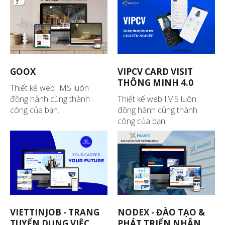
GOOX
VIPCV CARD VISIT
THÔNG MINH 4.0
Thiết kế web IMS luôn
đồng hành cùng thành
Thiết kế web IMS luôn
công của bạn.
đồng hành cùng thành
công của bạn.
VIETTINJOB - TRANG
NODEX - ĐÀO TẠO &
TUYỂN DỤNG VIỆC
PHÁT TRIỂN NHÂN